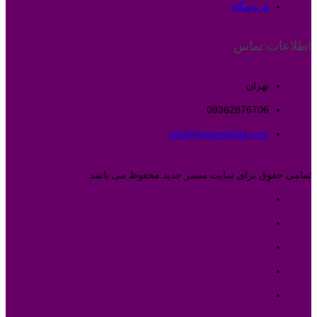
فروشگاه
اطلاعات تماس
تهران
09362876706
info@masirejadid.com
تمامی حقوق برای سایت مسیر جدید محفوظ می باشد.