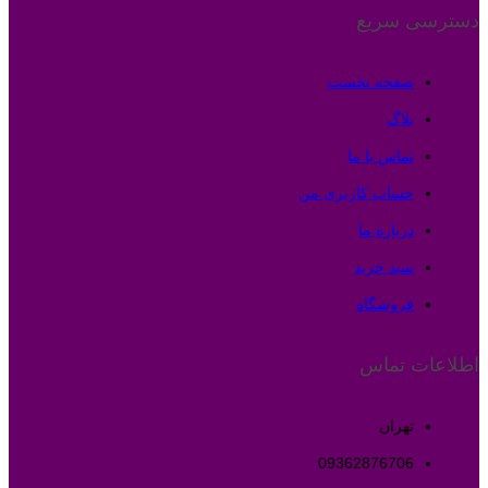
دسترسی سریع
صفحه نخست
بلاگ
تماس با ما
حساب کاربری من
درباره ما
سبد خرید
فروشگاه
اطلاعات تماس
تهران
09362876706